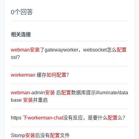
0
个回答
相关连接
webman
安
装
了gatewayworker，websocket怎么
配
置
ssl?
workerman
缓存
如
何
配
置
？
webman
-admin
安
装
后
配
置
数据库提示illuminate/data
base
安
装
并重启
https
下
workerman
-
chat
没有反应，是要什么
配
置
么？
Stomp
安
装
后没有
配
置
文件