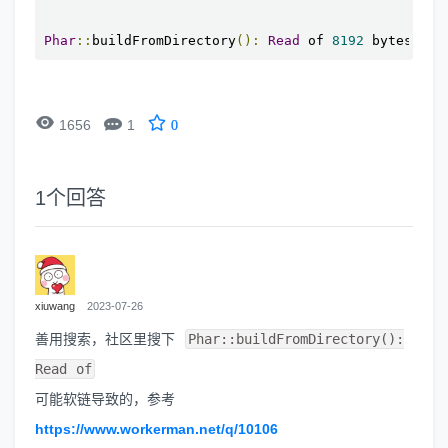
Phar
::
buildFromDirectory
():
Read
 of 
8192
 bytes fai


1656
1
0
1
个回答
xiuwang
2023-07-26
善用搜索，社区里搜下
Phar::buildFromDirectory():
Read of
可能软链导致的，参考
https://www.workerman.net/q/10106