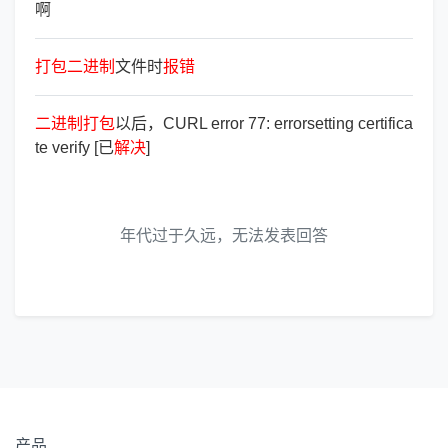
啊
打
包
二
进
制
文件时
报
错
二
进
制
打
包
以后，CURL error 77: errorsetting certifica
te verify [已
解
决
]
年代过于久远，无法发表回答
产品