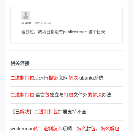
ni5400
2023-07-26
看到过，我项目都没有public/stroge 这个目录
相关连接
二
进
制
打
包
后运行
报
错
如何
解
决
ubuntu系统
二
进
制
打
包
语言
包
独立与
打
包
文件外
的
解
决
办法
【已
解
决
】
二
进
制
打
包
扩展支持不全
workerman
的
二
进
制
怎
么
玩啊，
怎
么
封
包
，
怎
么
解
包