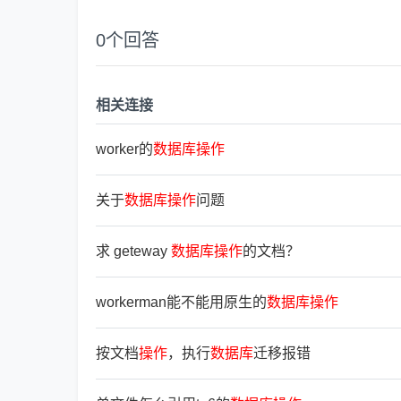
0
个回答
相关连接
worker的
数
据
库
操
作
关于
数
据
库
操
作
问题
求 geteway
数
据
库
操
作
的文档？
workerman能不能用原生的
数
据
库
操
作
按文档
操
作
，执行
数
据
库
迁移报错