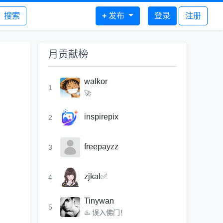
搜索
+
发布
登录
注册
月贡献榜
walkor
1
🚀
inspirepix
2
freepayzz
3
zjkal✅
4
Tinywan
5
♨️ 误入佛门！