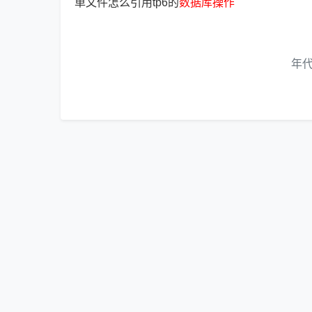
单文件怎么引用tp6的
数
据
库
操
作
年