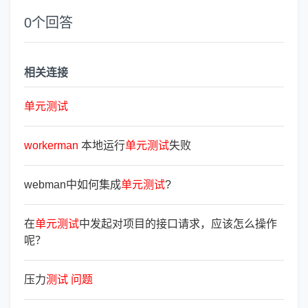
0
个回答
相关连接
单
元
测
试
workerman
本地运行
单
元
测
试
失败
webman中如何集成
单
元
测
试
?
在
单
元
测
试
中发起对项目的接口请求，应该怎么操作
呢？
压力
测
试
问
题