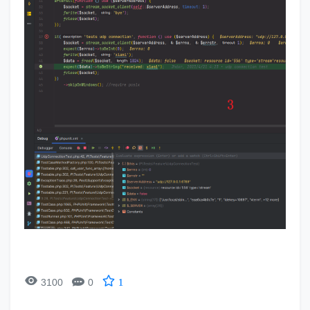


3100
0
1