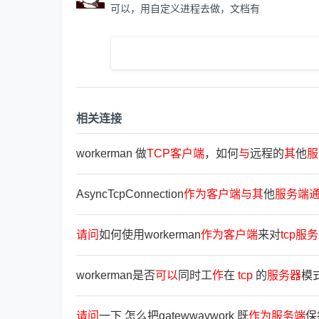
可以，用自定义进程去做，文档有
相关连接
workerman 做
TCP
客
户
端
，如何
与
远程的
其
他
服
AsyncTcpConnection
作
为
客
户
端
与
其
他
服
务
端
请
问
如何使用workerman
作
为
客
户
端
来对
tcp
服
务
workerman是否
可
以
同时工
作
在
tcp
的
服
务
器
模
请
问
一下 怎么把gatewwaywork 既
作
为
服
务
端
保