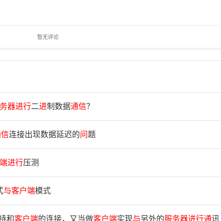
暂无评论
务
器
进
行
二
进
制数据
通
信
？
通
信
连接出现数据延迟的
问
题
端
进
行
压测
式
与
客
户
端
模式
持和
客
户
端
的连接，又当做
客
户
端
实现
与
另外的
服
务
器
进
行
通
讯