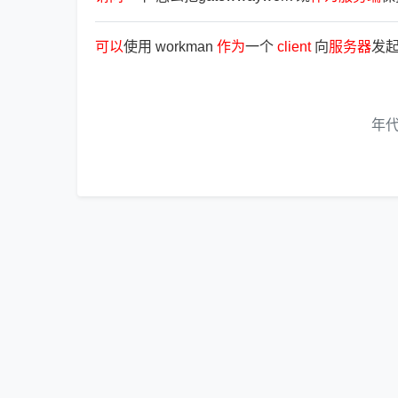
可
以
使用 workman
作
为
一个
client
向
服
务
器
发
年