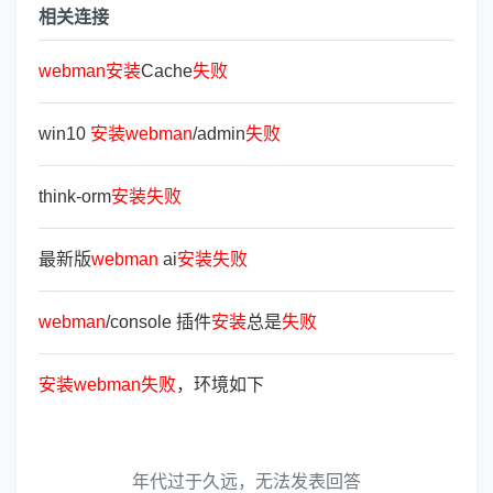
相关连接
webman
安
装
Cache
失
败
win10
安
装
webman
/admin
失
败
think-orm
安
装
失
败
最新版
webman
ai
安
装
失
败
webman
/console 插件
安
装
总是
失
败
安
装
webman
失
败
，环境如下
年代过于久远，无法发表回答