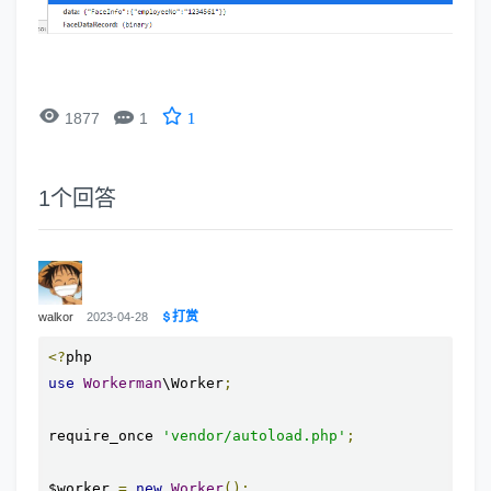


1877
1
1
1
个回答
打赏
walkor
2023-04-28
<?
use
Workerman
\Worker
;
require_once 
'vendor/autoload.php'
;
$worker 
=
new
Worker
();