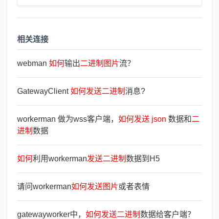
相关连接
webman
如
何
输出
二
进
制
图
片
流？
GatewayClient
如
何
发
送
二
进
制
消息?
workerman 做为wss客户端，
如
何
发
送
json
数据和
二
进
制
数据
如
何
利用workerman
发
送
二
进
制
数据到H5
请问workerman
如
何
发
送
图
片
或者表情
gatewayworker中，
如
何
发
送
二
进
制
数据给客户端？