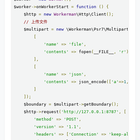
$worker
->
onWorkerStart 
=
function
()
{
    $http 
=
new
Workerman
\Http\Client
();
// 上传文件
    $multipart 
=
new
 \Workerman\Psr7\MultipartStre
[
'name'
=>
'file'
,
'contents'
=>
 fopen
(
__FILE__
,
'r'
)
],
[
'name'
=>
'json'
,
'contents'
=>
 json_encode
([
'a'
=>
1
,
'b'
]
]);
    $boundary 
=
 $multipart
->
getBoundary
();
    $http
->
request
(
'http://127.0.0.1:8787'
,
[
'method'
=>
'POST'
,
'version'
=>
'1.1'
,
'headers'
=>
[
'Connection'
=>
'keep-alive'