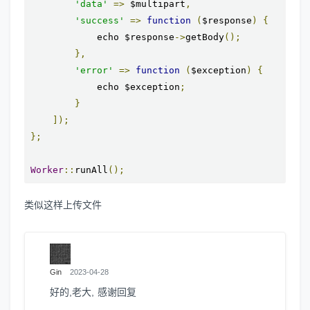
'data'
=>
 $multipart
,
'success'
=>
function
(
$response
)
{
            echo $response
->
getBody
();
},
'error'
=>
function
(
$exception
)
{
            echo $exception
;
}
]);
};
Worker
::
runAll
();
类似这样上传文件
Gin
2023-04-28
好的,老大, 感谢回复