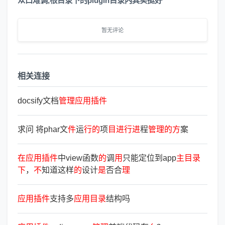
众口难调,根目录下的plugin目录内其实挺好
暂无评论
相关连接
docsify文档
管
理
应
用
插
件
求问 将phar文
件
运
行
的
项
目
进
行
进
程
管
理
的
方
案
在
应
用
插
件
中view函数
的
调
用
只能定位到app
主
目
录
下
，
不
知道这样
的
设计
是
否合
理
应
用
插
件
支持多
应
用
目
录
结构吗