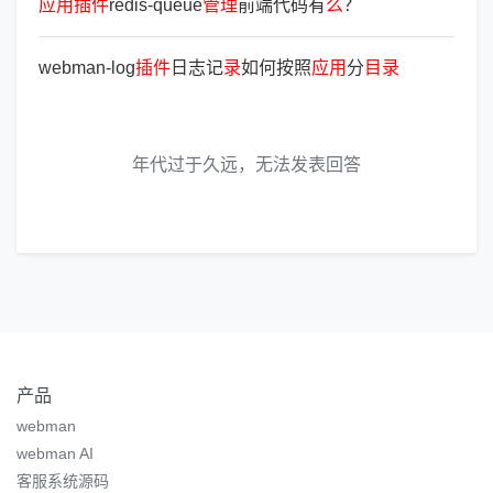
应
用
插
件
redis-queue
管
理
前端代码有
么
？
webman-log
插
件
日志记
录
如何按照
应
用
分
目
录
年代过于久远，无法发表回答
产品
webman
webman AI
客服系统源码