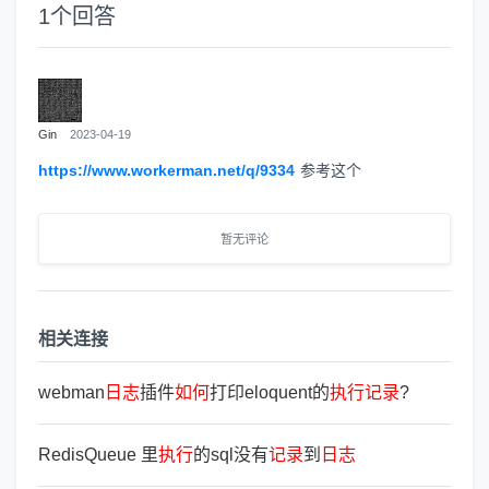
1
个回答
Gin
2023-04-19
https://www.workerman.net/q/9334
参考这个
暂无评论
相关连接
webman
日
志
插件
如
何
打印eloquent的
执
行
记
录
?
RedisQueue 里
执
行
的sql没有
记
录
到
日
志