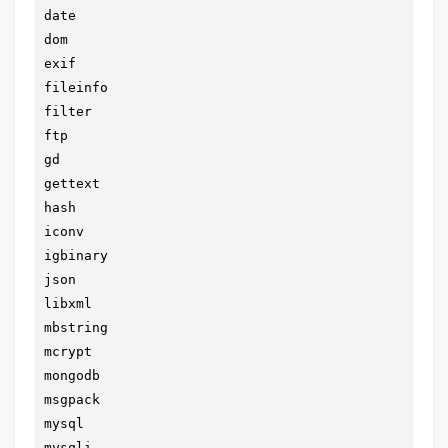
date

dom

exif

fileinfo

filter

ftp

gd

gettext

hash

iconv

igbinary

json

libxml

mbstring

mcrypt

mongodb

msgpack

mysql

mysqli
