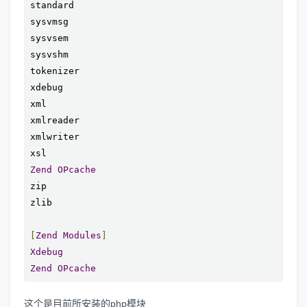
standard

sysvmsg

sysvsem

sysvshm

tokenizer

xdebug

xml

xmlreader

xmlwriter

Zend
OPcache
zip

zlib

[
Zend
Modules
]
Xdebug
Zend
OPcache
这个是目前所安装的php模块