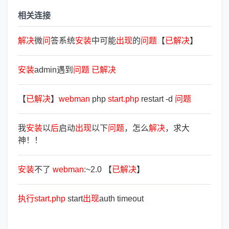
相关连接
解
决
微
问
答系统
安
装
中可能
出
现
的
问
题
【
已
解
决
】
安
装
admin遇到
问
题
已
解
决
【
已
解
决
】
webman
php
start.php
restart -d
问
题
我
安
装
以
后
启动
出
现
以下
问
题
，怎么
解
决
，求大
神！！
安
装
不了
webman
:~2.0 【
已
解
决
】
执
行
start.php
start
出
现
auth timeout