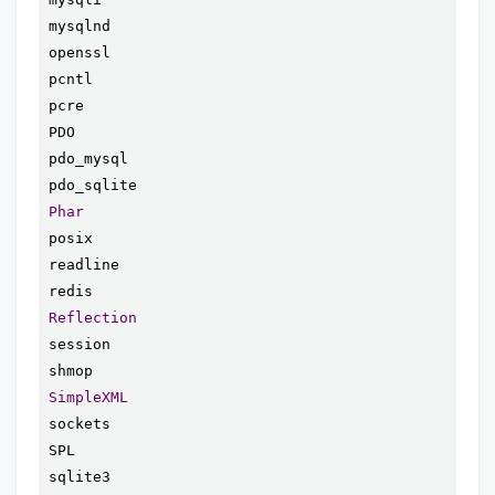
mysqlnd

openssl

pcntl

pcre

PDO

pdo_mysql

Phar
posix

readline

Reflection
session

SimpleXML
sockets

SPL

sqlite3
