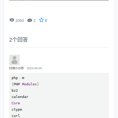


2050
2
0
2
个回答
扫地小沙弥
2023-04-04
php 
-
[
PHP 
Modules
]
bz2

Core
ctype

curl
