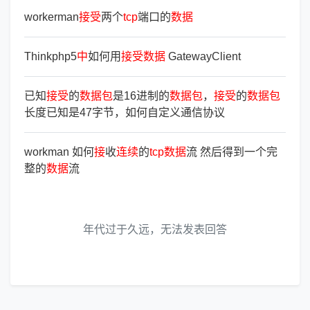
workerman
接
受
两个
tcp
端口的
数
据
Thinkphp5
中
如何用
接
受
数
据
GatewayClient
已知
接
受
的
数
据
包
是16进制的
数
据
包
，
接
受
的
数
据
包
长度已知是47字节，如何自定义通信协议
workman 如何
接
收
连
续
的
tcp
数
据
流 然后得到一个完
整的
数
据
流
年代过于久远，无法发表回答