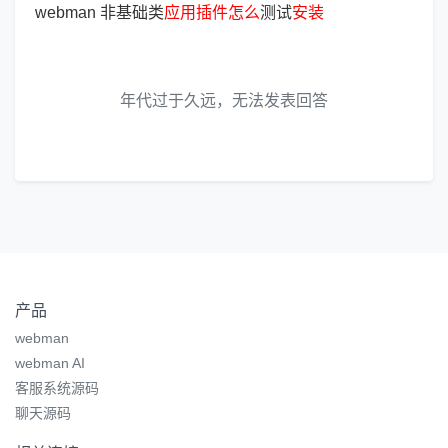
webman 非基础类
应
用
插
件
怎
么
测试
安
装
年代过于久远，无法发表回答
产品
webman
webman AI
客服系统源码
聊天源码