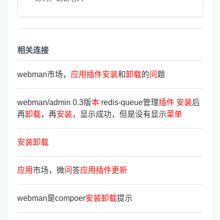
相关连接
webman市场，
应
用
插
件
安
装
和
卸
载
的
问
题
webman/admin 0.3版
本
redis-queue管理
插
件
安
装
后
再
卸
载
，再
安
装
，显示成功，但是没有显示
菜
单
安
装
卸
载
应
用
市场，微
问
答
应
用
插
件
更
新
webman是compoer
安
装
卸
载
提示