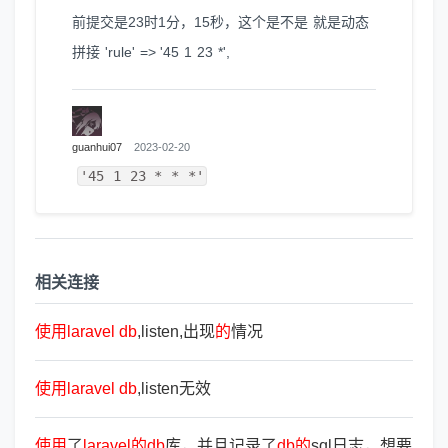
前提交是23时1分，15秒，这个是不是 就是动态
拼接 'rule' => '45 1 23
*',
guanhui07
2023-02-20
'45 1 23 * * *'
相关连接
使
用
laravel
db
,listen,出现
的
情况
使
用
laravel
db
,listen无效
使
用
了
laravel
的
db
库，并且记录了
db
的
sql日志，想要