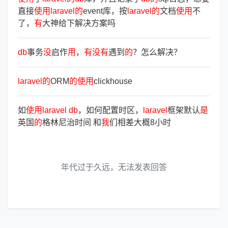
直接
使
用
laravel
的
event库，按
laravel
的
文档
使
用
不
了，
有
大神给下解决方案吗
db
事务
没
启作
用
，
有
没
有
遇到
的
？怎么解决？
laravel
的
ORM
的
使
用
clickhouse
如
使
用
laravel
db
，如何配置时区，
laravel
框架默认
是
英国
的
格林尼治时间 和
我
们相差大概8小时
年代过于久远，无法发表回答