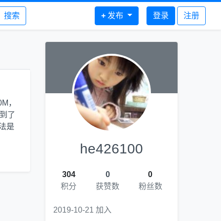
搜索
+
发布
登录
注册
0M，
索到了
法是
he426100
304
0
0
积分
获赞数
粉丝数
2019-10-21 加入