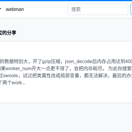
webman
过的分享
特别大，开了gzip压缩，json_decode后内存占用达到40
worker_num开大一点更不得了，会把内存耗尽。 为此你搜
过swoole，试过把类属性改成局部变量，都无法解决，最后的办
个work...