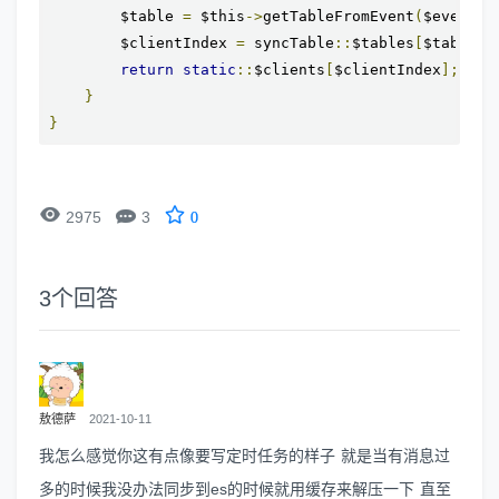
        $table 
=
 $this
->
getTableFromEvent
(
$event
);
        $clientIndex 
=
 syncTable
::
$tables
[
$table
]
return
static
::
$clients
[
$clientIndex
];
}
}


2975
3
0
3
个回答
敖德萨
2021-10-11
我怎么感觉你这有点像要写定时任务的样子 就是当有消息过
多的时候我没办法同步到es的时候就用缓存来解压一下 直至