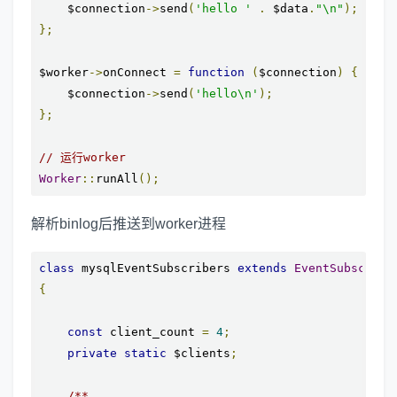
    $connection
->
send
(
'hello '
.
 $data
.
"\n"
);
};
$worker
->
onConnect 
=
function
(
$connection
)
{
    $connection
->
send
(
'hello\n'
);
};
// 运行worker
Worker
::
runAll
();
解析binlog后推送到worker进程
class
 mysqlEventSubscribers 
extends
EventSubscribe
{
const
 client_count 
=
4
;
private
static
 $clients
;
/**
