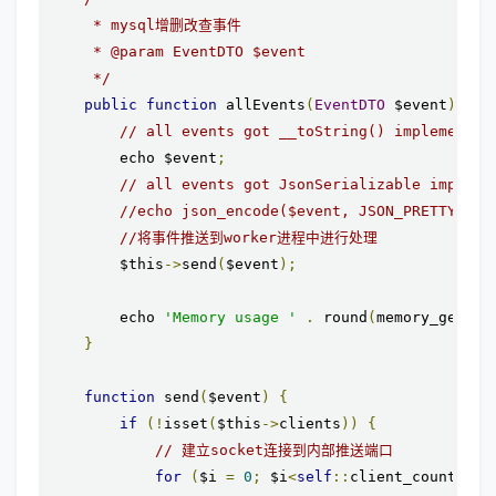
     * mysql增删改查事件

     * @param EventDTO $event

     */
public
function
 allEvents
(
EventDTO
 $event
):
vo
// all events got __toString() implementat
        echo $event
;
// all events got JsonSerializable impleme
//echo json_encode($event, JSON_PRETTY_PRI
//将事件推送到worker进程中进行处理
        $this
->
send
(
$event
);
        echo 
'Memory usage '
.
 round
(
memory_get_us
}
function
 send
(
$event
)
{
if
(!
isset
(
$this
->
clients
))
{
// 建立socket连接到内部推送端口
for
(
$i 
=
0
;
 $i
<
self
::
client_count
;
$i
+