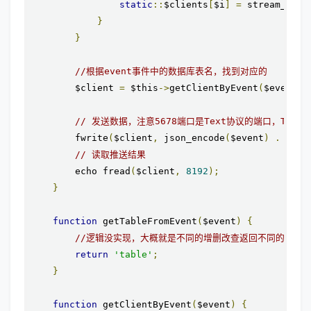
static
::
$clients
[
$i
]
=
 stream_sock
}
}
//根据event事件中的数据库表名，找到对应的
        $client 
=
 $this
->
getClientByEvent
(
$event
);
// 发送数据，注意5678端口是Text协议的端口，Tex
        fwrite
(
$client
,
 json_encode
(
$event
)
.
"\n"
// 读取推送结果
        echo fread
(
$client
,
8192
);
}
function
 getTableFromEvent
(
$event
)
{
//逻辑没实现，大概就是不同的增删改查返回不同的表名
return
'table'
;
}
function
 getClientByEvent
(
$event
)
{