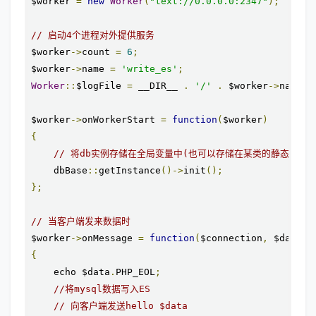
$worker 
=
new
Worker
(
"text://0.0.0.0:2347"
);
// 启动4个进程对外提供服务
$worker
->
count 
=
6
;
$worker
->
name 
=
'write_es'
;
Worker
::
$logFile 
=
 __DIR__ 
.
'/'
.
 $worker
->
name 
.
$worker
->
onWorkerStart 
=
function
(
$worker
)
{
// 将db实例存储在全局变量中(也可以存储在某类的静态成员中
    dbBase
::
getInstance
()->
init
();
};
// 当客户端发来数据时
$worker
->
onMessage 
=
function
(
$connection
,
 $data
)
{
    echo $data
.
PHP_EOL
;
//将mysql数据写入ES
// 向客户端发送hello $data