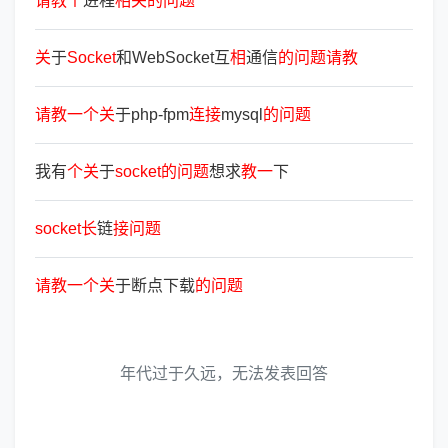
请
教
个
进程
相
关
的
问
题
关
于
Socket
和WebSocket互
相
通信
的
问
题
请
教
请
教
一
个
关
于php-fpm
连
接
mysql
的
问
题
我有
个
关
于
socket
的
问
题
想求
教
一
下
socket
长
链
接
问
题
请
教
一
个
关
于断点下载
的
问
题
年代过于久远，无法发表回答