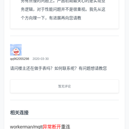
务有点慢的问题上。产品初期最关心的是实现业
务逻辑，对于性能问题并不是很重视。我先从这
个方向理一下，有进展再向您请教
qq962055298
2020-03-30
请问楼主还在做手表吗？如何联系呢？有问题想请教您
暂无评论
相关连接
workerman/mqtt
异
常
断
开
重连