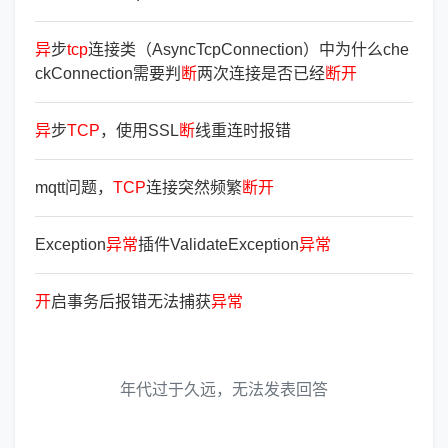
异
步
tcp
连接类（AsyncTcpConnection）中为什么che
ckConnection需要判
断
两次连接是否已经
断
开
异
步
TCP
，使用SSL
断
线重连时报错
mqtt问题，
TCP
连接突然频繁
断
开
Exception
异
常
插件ValidateException
异
常
开
启事务后报错无法捕获
异
常
年代过于久远，无法发表回答