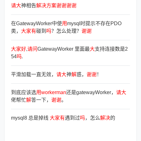
请
大
神相告
解
决
方
案
谢
谢
谢
谢
在GatewayWorker中使
用
mysql时提示不存在PDO
类，
大
家
有
碰到
吗
？怎么处理？
谢
谢
大
家
好
,
请
问
GatewayWorker 里面最
大
支持连接数是2
54
吗
.
平滑加载一直无效，
请
大
神
解
惑，
谢
谢
！
到底应该选
用
workerman
还是gatewayWorker，
请
大
佬帮忙
解
答一下，
谢
谢
。
mysql8 总是掉线
大
家
有
遇到过
吗
，怎么
解
决
的