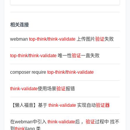
相关连接
webman
top
-
think
/
think
-
validate
上传图片
验
证
失败
top
-
think
/
think
-
validate
唯一性
验
证
一直失败
composer require
top
-
think
/
think
-
validate
think
-
validate
使用场景
验
证
报错
【懒人福音】基于
think
-
validate
实现自动
验
证
器
在webman中引入
think
-
validate
后 ，
验
证
过程中 找不
到
think
\lang 类