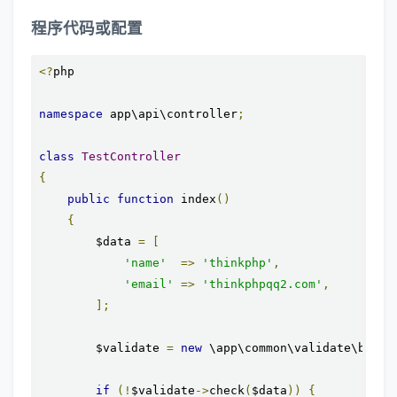
程序代码或配置
<?
php

namespace
 app\api\controller
;
class
TestController
{
public
function
 index
()
{
        $data 
=
[
'name'
=>
'thinkphp'
,
'email'
=>
'thinkphpqq2.com'
,
];
        $validate 
=
new
 \app\common\validate\bmdc\
if
(!
$validate
->
check
(
$data
))
{