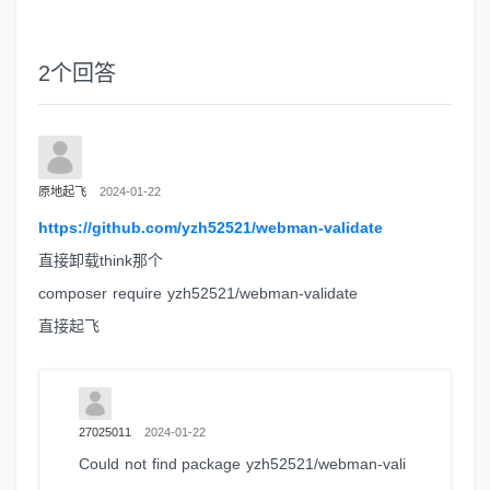
2
个回答
原地起飞
2024-01-22
https://github.com/yzh52521/webman-validate
直接卸载think那个
composer require yzh52521/webman-validate
直接起飞
27025011
2024-01-22
Could not find package yzh52521/webman-vali