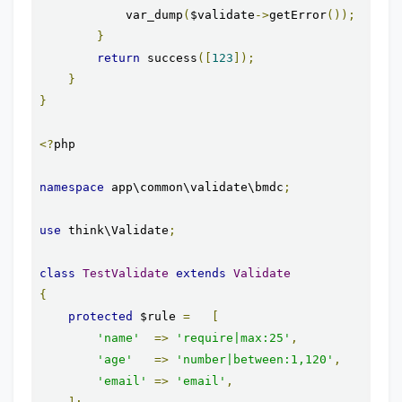
            var_dump
(
$validate
->
getError
());
}
return
 success
([
123
]);
}
}
<?
php

namespace
 app\common\validate\bmdc
;
use
 think\Validate
;
class
TestValidate
extends
Validate
{
protected
 $rule 
=
[
'name'
=>
'require|max:25'
,
'age'
=>
'number|between:1,120'
,
'email'
=>
'email'
,