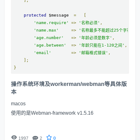
];
protected
 $message  
=
[
'name.require'
=>
'名称必须'
,
'name.max'
=>
'名称最多不能超过25个字符'
,
'age.number'
=>
'年龄必须是数字'
,
'age.between'
=>
'年龄只能在1-120之间'
,
'email'
=>
'邮箱格式错误'
,
];
}
操作系统环境及workerman/webman等具体版
本
macos
使用的是Webman-framework v1.5.16


1997
2
0