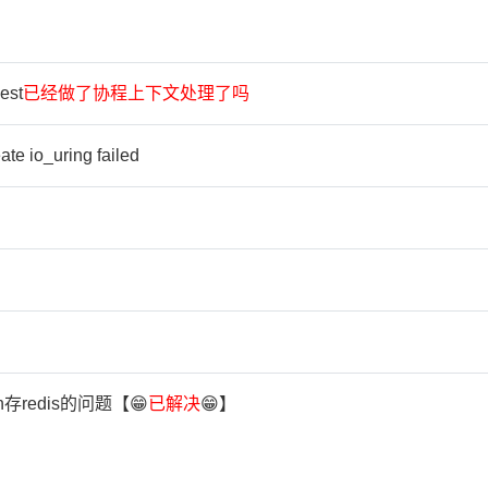
est
已
经
做
了
协
程
上
下
文
处
理
了
吗
e io_uring failed
on存redis的问题【😁
已
解
决
😁】