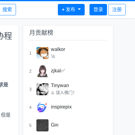
搜索
+
发布
登录
注册
月贡献榜
协程
walkor
1
🚀
zjkal✅
2
求是
Tinywan
3
♨️ 误入佛门！
inspirepix
4
，但是
Gin
5