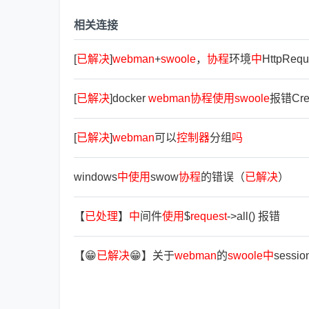
相关连接
[
已
解
决
]
webman
+
swoole
，
协
程
环境
中
HttpRequ
[
已
解
决
]docker
webman
协
程
使
用
swoole
报错Creat
[
已
解
决
]
webman
可以
控
制
器
分组
吗
windows
中
使
用
swow
协
程
的错误（
已
解
决
）
【
已
处
理
】
中
间件
使
用
$
request
->all() 报错
【😁
已
解
决
😁】关于
webman
的
swoole
中
sessi