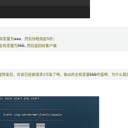
局变量为
aaa
，然后协程挂起
5
秒;
全局变量为
bbb
,然后返回给客户端
程恢复后，应该已经被请求
2
污染了啊，输出的全局变量
bbb
的值啊，为什么我