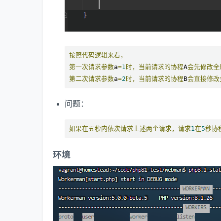
按照代码逻辑来看，
第一次请求参数
a
=
1
时，当前请求的协程
A
会先修改全
第二次请求参数
a
=
2
时，当前请求的协程
B
会直接修改
问题：
如果在五秒内依次请求上述两个请求，请求
1
在
5
秒协
环境