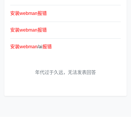
安
装
webman
报
错
安
装
webman
报
错
安
装
webman
/ai
报
错
年代过于久远，无法发表回答