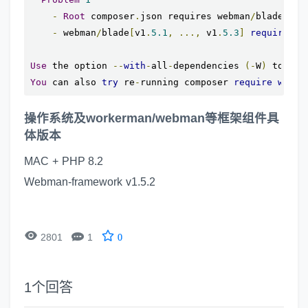
-
Root
 composer
.
json requires webman
/
blade 
*
-
-
 webman
/
blade
[
v1
.
5.1
,
...,
 v1
.
5.3
]
require
 il
Use
 the option 
--
with
-
all
-
dependencies 
(-
W
)
 to all
You
 can also 
try
 re
-
running composer 
require
with
 
操作系统及workerman/webman等框架组件具
体版本
MAC + PHP 8.2
Webman-framework v1.5.2


2801
1
0
1
个回答