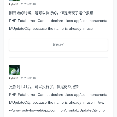
kylin87
2023-02-16
刚开始的时候，是可以执行的，但是出现了这个报错
PHP Fatal error: Cannot declare class app\common\cronta
b\UpdateCity, because the name is already in use
暂无评论
kylin87
2023-02-16
更新到1.41后，可以执行了，但是仍然报错
PHP Fatal error: Cannot declare class app\common\cronta
b\UpdateCity, because the name is already in use in /ww
w/wwwroot/yhs-web/app/common/crontab/UpdateCity.php