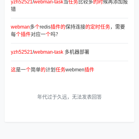
yzh52521
/
webman
-
task
当
任
务
比较多
的
时
候再添加报
错
webman
多
个
redis
插
件
的
保持连接
的
定
时
任
务
，需要
每
个
插
件
对应一
个
吗？
yzh52521
/
webman
-
task
多机器部署
这
是一
个
简单
的
计划
任
务
webmen
插
件
年代过于久远，无法发表回答