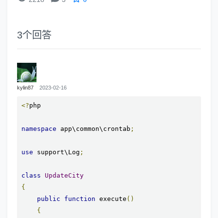
3
个回答
kylin87
2023-02-16
<?
php

namespace
 app\common\crontab
;
use
 support\Log
;
class
UpdateCity
{
public
function
 execute
()
{