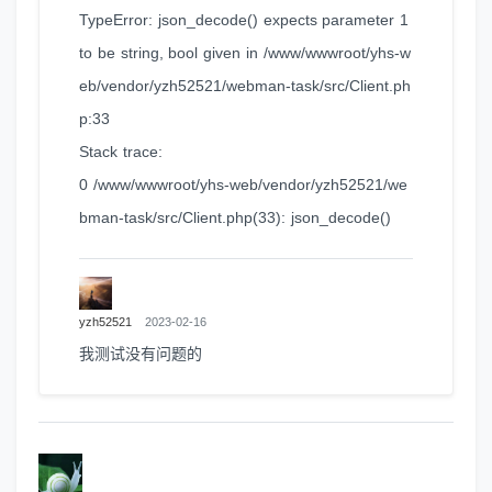
TypeError: json_decode() expects parameter 1
to be string, bool given in /www/wwwroot/yhs-w
eb/vendor/yzh52521/webman-task/src/Client.ph
p:33
Stack trace:
0 /www/wwwroot/yhs-web/vendor/yzh52521/we
bman-task/src/Client.php(33): json_decode()
yzh52521
2023-02-16
我测试没有问题的