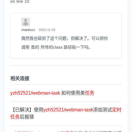
on line 10
charlescc
2023-11-03
偶然我也碰到了这个问题，但解决了。可以把你
调用 类的 所传的class 路径贴一下吗。
相关连接
yzh52521
/
webman
-
task
如何使用类
任
务
【已解决】使用
yzh52521
/
webman
-
task
添加测试
定
时
任
务
后报错