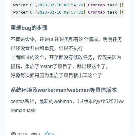
worker
:
0
[
2023
-
02
-
16
09
:
54
:
26
]
Crontab
 task 
[更新城
worker
:
0
[
2023
-
02
-
16
09
:
57
:
02
]
Crontab
 task 
[更新城
重现bug的步骤
不管是命令，还是url还是类都有这个情况，明明任务
已经设置开启和重复，但是不执行
上面跳过的这个，甚至都没有修改任务，仅仅是因为
报错，重启了restart了项目了，就出现这个了。
好像每次都是因为重启了项目就出现这个了
系统环境及workerman/webman等具体版本
centos系统，最新的webman，1.4版本的yzh52521/w
ebman-task


2218
3
0