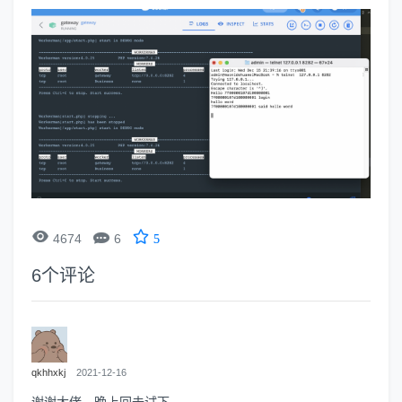


4674
6
5
6
个评论
qkhhxkj
2021-12-16
谢谢大佬，晚上回去试下