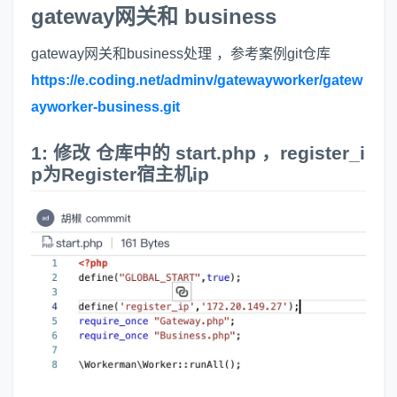
gateway网关和 business
gateway网关和business处理 ，参考案例git仓库
https://e.coding.net/adminv/gatewayworker/gatew
ayworker-business.git
1: 修改 仓库中的 start.php ，register_i
p为Register宿主机ip