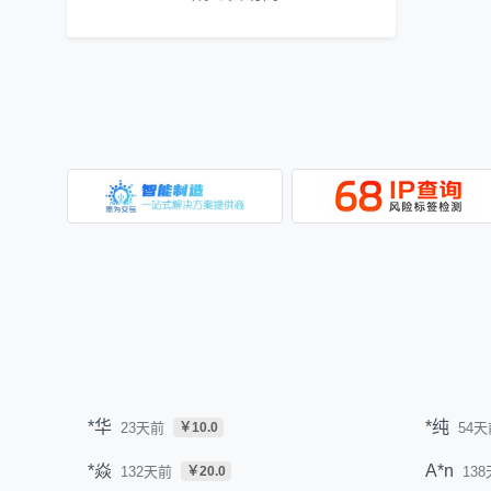
*华
*纯
23天前
54天
￥10.0
*焱
A*n
132天前
13
￥20.0