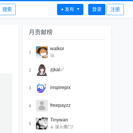
搜索
+
发布
登录
注册
月贡献榜
walkor
1
🚀
zjkal✅
2
inspirepix
3
freepayzz
4
Tinywan
5
♨️ 误入佛门！