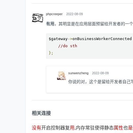
phpcreeper
2022-08-09
有用
，其明显是在应用层面预留给开发者的一个回调属
$gateway
->
onBusinessWorkerConnected
//do sth
};
sunwenzheng
2022-08-09
你说的对，这个是留给开发者自己写回
相关连接
没
有
开启控制器复
用
,内存常驻使得静态
属
性
也
是