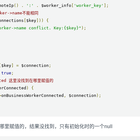
moteIp
()
.
':'
.
 $worker_info
[
'worker_key'
];
ker->name不能相同
onnections
[
$key
]))
{
orker->name conflict. Key:{$key}"
);
[
$key
]
=
 $connection
;
true
;
nnected 这里没找到在哪里赋值的
erConnected
)
{
>
onBusinessWorkerConnected
,
 $connection
);
cted 在哪里赋值的，结果没找到，只有初始化时的一个null