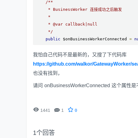
/**

     * BusinessWorker 连接成功之后触发

     *

     * @var callback|null

     */
public
 $onBusinessWorkerConnected 
=
n
我怕自己代码不是最新的，又搜了下代码库
https://github.com/walkor/GatewayWorker
也没有找到，
请问 onBusinessWorkerConnected 这个


1441
1
0
1
个回答