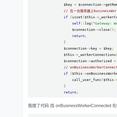
                $key 
=
 $connection
->
getRe
// 在一台服务器上businessWor
if
(
isset
(
$this
->
_workerC
self
::
log
(
"Gateway: W
                    $connection
->
close
();
return
;
}
                $connection
->
key 
=
 $key
;
                $this
->
_workerConnections
                $connection
->
authorized 
=
// onBusinessWorkerCo
if
(
$this
->
onBusinessWork
                    call_user_func
(
$this
-
}
return
;
我搜了代码 找 onBusinessWorkerConne