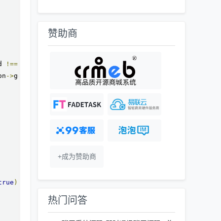
赞助商
d 
!==
GatewayProtocol
::
CMD_GATEWAY_CLIENT_CONNECT
)
{
on
->
getRemotePort
());
+成为赞助商
true
).
" !== "
.
 var_export
(
$this
->
secretKey
));
热门问答