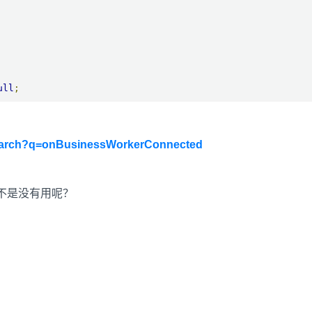
ull
;
/search?q=onBusinessWorkerConnected
属性是不是没有用呢？