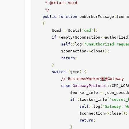
     * @return void

     */
public
function
 onWorkerMessage
(
$conn
{
        $cmd 
=
 $data
[
'cmd'
];
if
(
empty
(
$connection
->
authorized
self
::
log
(
"Unauthorized reque
            $connection
->
close
();
return
;
}
switch
(
$cmd
)
{
// BusinessWorker连接Gateway
case
GatewayProtocol
::
CMD_WOR
                $worker_info 
=
 json_decod
if
(
$worker_info
[
'secret_
self
::
log
(
"Gateway: W
                    $connection
->
close
();
return
;
}