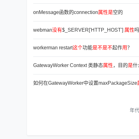
onMessage函数的connection
属
性
是
空的
webman
没
有
$_SERVER['HTTP_HOST']
属
性
workerman restart
这
个
功能
是
不
是
不
起作
用
？
GatewayWorker Context 类静态
属
性
，目的
是
什
如何在GatewayWorker中设置maxPackageSize
年