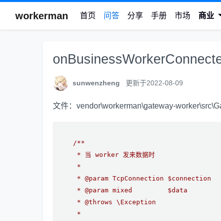
workerman
首页
问答
分享
手册
市场
商业
onBusinessWorkerCo
sunwenzheng
更新于2022-08-09
文件：vendor\workerman\gateway-worker\src\G
/**

     * 当 worker 发来数据时

     *

     * @param TcpConnection $connection

     * @param mixed         $data

     * @throws \Exception

     *
