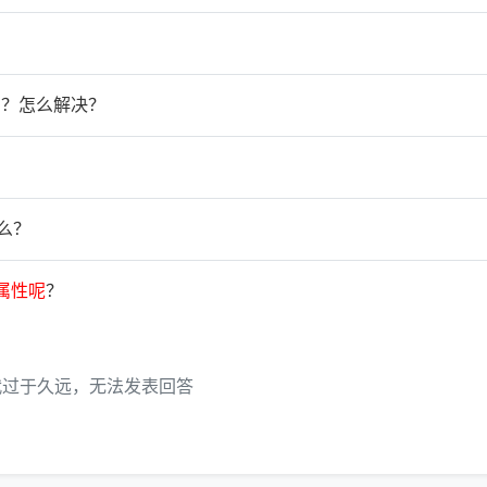
吗？怎么解决？
么？
属
性
呢
？
代过于久远，无法发表回答