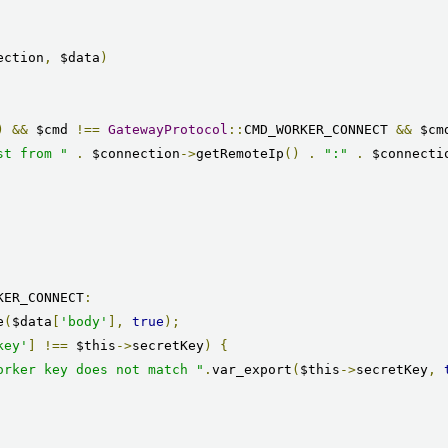
ection
,
 $data
)
)
&&
 $cmd 
!==
GatewayProtocol
::
CMD_WORKER_CONNECT 
&&
 $cm
st from "
.
 $connection
->
getRemoteIp
()
.
":"
.
 $connecti
KER_CONNECT
:
e
(
$data
[
'body'
],
true
);
key'
]
!==
 $this
->
secretKey
)
{
orker key does not match "
.
var_export
(
$this
->
secretKey
,