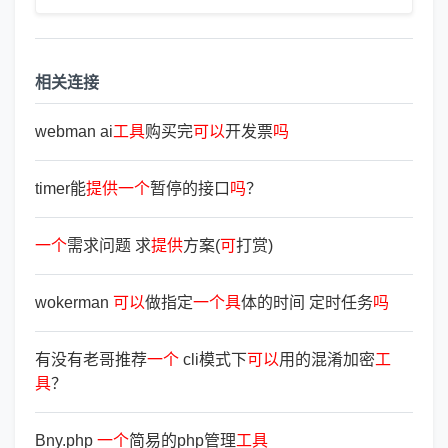
相关连接
webman ai
工
具
购买完
可
以
开发票
吗
timer能
提
供
一
个
暂停的接口
吗
？
一
个
需求问题 求
提
供
方案(
可
打赏)
wokerman
可
以
做指定
一
个
具
体的时间 定时任务
吗
有没有老哥推荐
一
个
cli模式下
可
以
用的混淆加密
工
具
？
Bny.php
一
个
简易的php管理
工
具