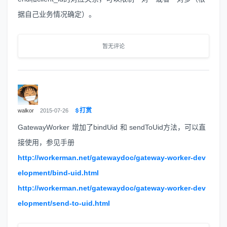
据自己业务情况确定）。
暂无评论
打赏
walkor
2015-07-26
GatewayWorker 增加了bindUid 和 sendToUid方法，可以直
接使用，参见手册
http://workerman.net/gatewaydoc/gateway-worker-dev
elopment/bind-uid.html
http://workerman.net/gatewaydoc/gateway-worker-dev
elopment/send-to-uid.html