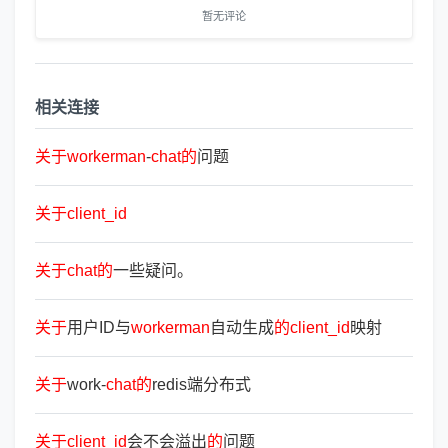
暂无评论
相关连接
关
于
workerman
-
chat
的
问题
关
于
client_id
关
于
chat
的
一些疑问。
关
于
用户ID与
workerman
自动生成
的
client_id
映射
关
于
work-
chat
的
redis端分布式
关
于
client_id
会不会溢出
的
问题