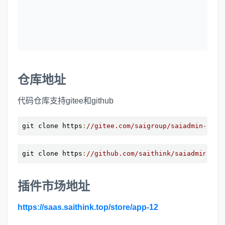
仓库地址
代码仓库支持gitee和github
git clone https
:
//gitee.com/saigroup/saiadmin-unia
git clone https
:
//github.com/saithink/saiadmin-uni
插件市场地址
https://saas.saithink.top/store/app-12