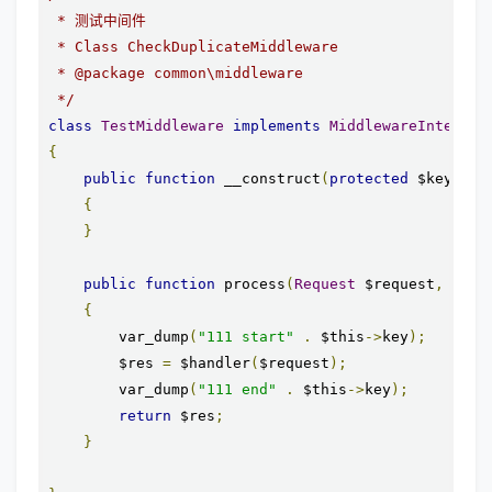
 * 测试中间件

 * Class CheckDuplicateMiddleware

 * @package common\middleware

 */
class
TestMiddleware
implements
MiddlewareInterfac
{
public
function
 __construct
(
protected
 $key 
=
"
{
}
public
function
 process
(
Request
 $request
,
 call
{
        var_dump
(
"111 start"
.
 $this
->
key
);
        $res 
=
 $handler
(
$request
);
        var_dump
(
"111 end"
.
 $this
->
key
);
return
 $res
;
}