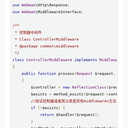
use
Webman
\Http\Response
;
use
Webman
\MiddlewareInterface
;
/**

 * 控制器中间件

 * Class ControllerMiddleware

 * @package common\middleware

 */
class
ControllerMiddleware
implements
MiddlewareIn
{
public
function
 process
(
Request
 $request
,
 call
{
        $controller 
=
new
ReflectionClass
(
$request
        $exists 
=
 method_exists
(
$request
->
controll
//验证控制器或者其父类是否有middlewares方法
if
(!
$exists
)
{
return
 $handler
(
$request
);
}