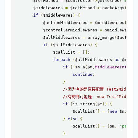
        $refMethod 
=
 $controller
->
getMethod
(
'middl
        $middlewares 
=
 $refMethod
->
invokeArgs
(
null
if
(
$middlewares
)
{
            $actionMiddlewares 
=
 $middlewares
[
$req
            $controllerMiddlewares 
=
 $middlewares
[
            $allMiddlewares 
=
 array_merge
(
$actionM
if
(
$allMiddlewares
)
{
                $callList 
=
[];
foreach
(
$allMiddlewares 
as
 $m
)
{
if
(!
is_a
(
$m
,
MiddlewareInterfa
continue
;
}
//因为有的是直接配置 Test2Middlewar
//有的则可能是  new Test2Middlew
if
(
is_string
(
$m
))
{
                        $callList
[]
=
[
new
 $m
,
'pr
}
else
{
                        $callList
[]
=
[
$m
,
'proces
}