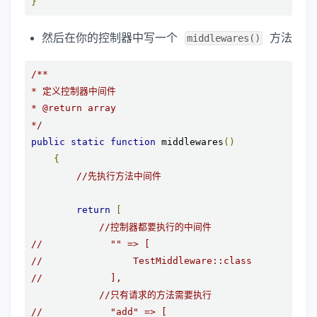
}
然后在你的控制器中写一个
方法
middlewares()
/**

* 定义控制器中间件 

* @return array

*/
public
static
function
 middlewares
()
{
//先执行方法中间件
return
[
//控制器都要执行的中间件
//            "" => [
//                TestMiddleware::class
//            ],
//只有请求的方法需要执行
//            "add" => [