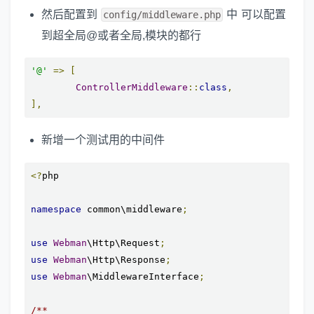
然后配置到
中 可以配置
config/middleware.php
到超全局@或者全局,模块的都行
'@'
=>
[
ControllerMiddleware
::
class
,
],
新增一个测试用的中间件
<?
php

namespace
 common\middleware
;
use
Webman
\Http\Request
;
use
Webman
\Http\Response
;
use
Webman
\MiddlewareInterface
;
/**
