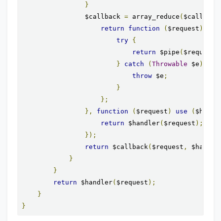
}
                $callback 
=
 array_reduce
(
$callList
return
function
(
$request
)
use
try
{
return
 $pipe
(
$request
,
}
catch
(
Throwable
 $e
)
{
throw
 $e
;
}
};
},
function
(
$request
)
use
(
$handl
return
 $handler
(
$request
);
});
return
 $callback
(
$request
,
 $handle
}
}
return
 $handler
(
$request
);
}
}