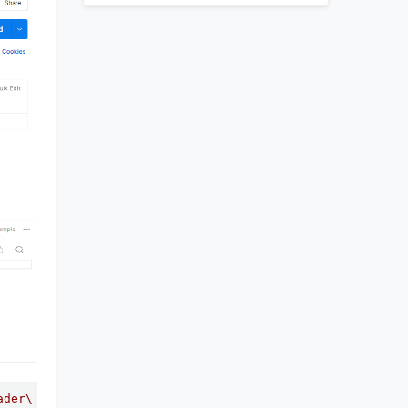
ader\",\"method\":\"get\",\"cookies\":{\"a\":\"a\",\"b\"