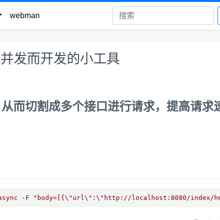
webman
程并发而开发的小工具
，从而切割成多个接口进行请求，提高请求
async -F "body=[{\"url\":\"http://localhost:8080/index/h