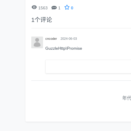


1563
1
0
1
个评论
cncoder
2024-06-03
GuzzleHttp\Promise
年