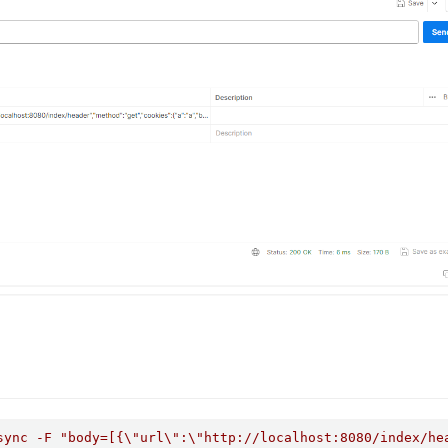
sync -F "body=[{\"url\":\"http://localhost:8080/index/he