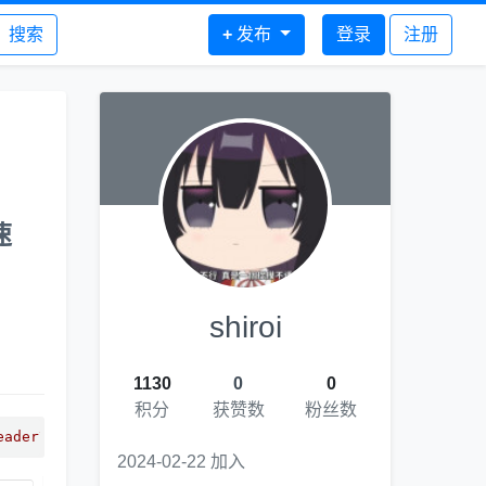
搜索
+
发布
登录
注册
速
shiroi
1130
0
0
积分
获赞数
粉丝数
eader\",\"method\":\"get\",\"cookies\":{\"a\":\"a\",\"b\
2024-02-22 加入