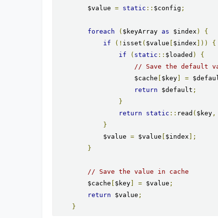
        $value 
=
static
::
$config
;
foreach
(
$keyArray 
as
 $index
)
{
if
(!
isset
(
$value
[
$index
]))
{
if
(
static
::
$loaded
)
{
// Save the default v
                    $cache
[
$key
]
=
 $defau
return
 $default
;
}
return
static
::
read
(
$key
,
}
            $value 
=
 $value
[
$index
];
}
// Save the value in cache
        $cache
[
$key
]
=
 $value
;
return
 $value
;
}