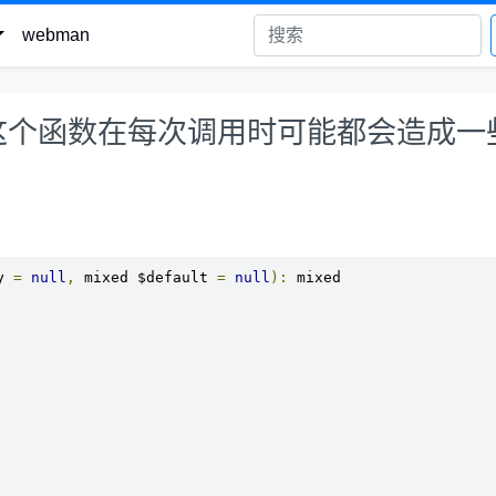
webman
et()这个函数在每次调用时可能都会造成一
y 
=
null
,
 mixed $default 
=
null
):
 mixed
