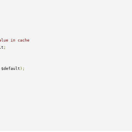
alue in cache
lt
;
 $default
);