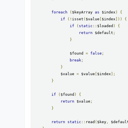
foreach
(
$keyArray 
as
 $index
)
{
if
(!
isset
(
$value
[
$index
]))
{
if
(
static
::
$loaded
)
{
return
 $default
;
}
                $found 
=
false
;
break
;
}
            $value 
=
 $value
[
$index
];
}
if
(
$found
)
{
return
 $value
;
}
return
static
::
read
(
$key
,
 $defaul