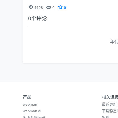


1128
0
0
0
个评论
年
产品
相关连
webman
最近更新
webman AI
下载静态P
客服系统源码
捐赠