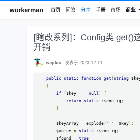
workerman
首页
问答
分享
手册
市场
商业
[瞎改系列]：Config类 g
开销
weplus
发表于 2023-12-11
public
static
function
get
(
string
 $ke
{
if
(
$key 
===
null
)
{
return
static
::
$config
;
}
        $keyArray 
=
 explode
(
'.'
,
 $key
);
        $value 
=
static
::
$config
;
        $found 
=
true
;