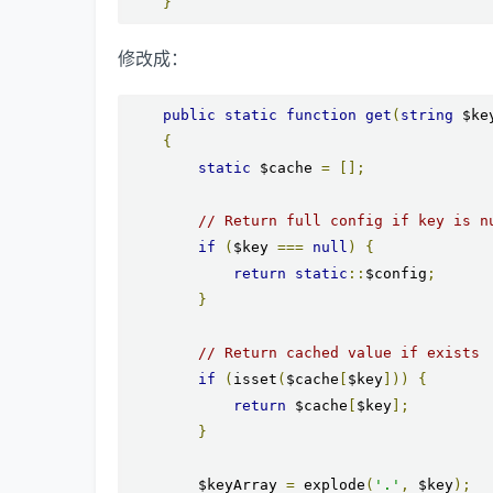
}
修改成：
public
static
function
get
(
string
 $ke
{
static
 $cache 
=
[];
// Return full config if key is n
if
(
$key 
===
null
)
{
return
static
::
$config
;
}
// Return cached value if exists
if
(
isset
(
$cache
[
$key
]))
{
return
 $cache
[
$key
];
}
        $keyArray 
=
 explode
(
'.'
,
 $key
);