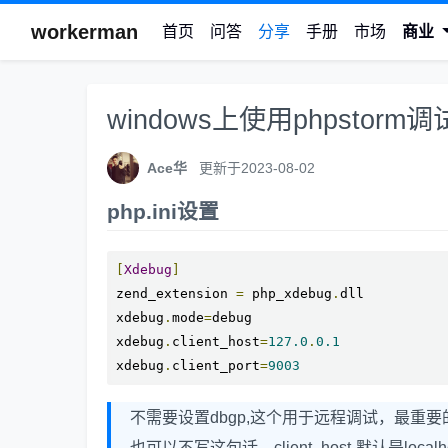
workerman
首页
问答
分享
手册
市场
商业
windows上使用phpstorm
Ace华
更新于2023-08-02
php.ini设置
[
Xdebug
]
zend_extension 
=
 php_xdebug
.
dll

xdebug
.
mode
=
debug

xdebug
.
client_host
=
127.0
.
0.1
xdebug
.
client_port
=
9003
不需要设置dbgp,这个用于远程调试，最重要的就是一
也可以不写这句话，client_host 默认是localho