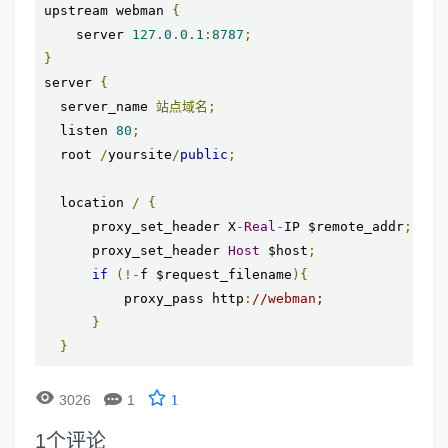
upstream webman 
{
    server 
127.0
.
0.1
:
8787
;
}
server 
{
  server_name 
站点域名;
  listen 
80
;
  root 
/
yoursite
/
public
;
  location 
/
{
      proxy_set_header X
-
Real
-
IP $remote_addr
;
      proxy_set_header 
Host
 $host
;
if
(!-
f $request_filename
){
          proxy_pass http
:
//webman;
}
}


3026
1
1
1
个评论